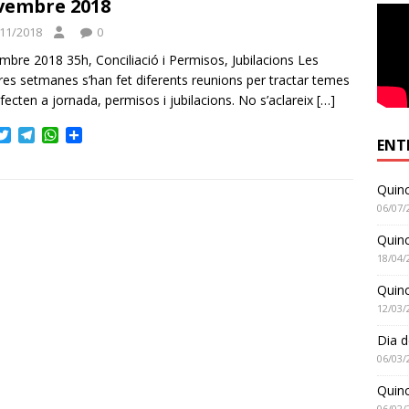
vembre 2018
11/2018
0
bre 2018 35h, Conciliació i Permisos, Jubilacions Les
res setmanes s’han fet diferents reunions per tractar temes
fecten a jornada, permisos i jubilacions. No s’aclareix
[…]
T
T
W
C
ENT
w
e
h
o
i
l
a
m
t
e
t
p
Quinc
t
g
s
a
06/07/
e
r
A
r
r
a
p
t
Quinc
m
p
e
18/04/
i
x
Quin
12/03/
Dia d
06/03/
Quinc
06/02/