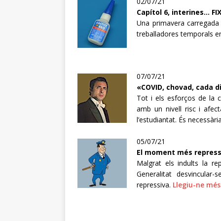
02/07/21
Capítol 6, interines… FI
Una primavera carregada d
treballadores temporals en 
07/07/21
«COVID, chovad, cada d
Tot i els esforços de la
amb un nivell risc i afec
l’estudiantat. És necessàr
05/07/21
El moment més repressi
Malgrat els indults la 
Generalitat desvincular-
repressiva.
Llegiu-ne més