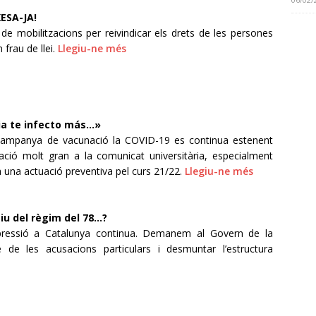
XESA-JA!
e mobilitzacions per reivindicar els drets de les persones
frau de llei.
Llegiu-ne més
ia te infecto más…»
 campanya de vacunació la COVID-19 es continua estenent
tació molt gran a la comunicat universitària, especialment
ia una actuació preventiva pel curs 21/22.
Llegiu-ne més
u del règim del 78…?
repressió a Catalunya continua. Demanem al Govern de la
se de les acusacions particulars i desmuntar l’estructura