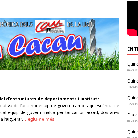
ENT
Quinc
06/07/
Quinc
18/04/
Quin
el d’estructures de departaments i instituts
12/03/
iativa de l’anterior equip de govern i amb l’aquiescència de
ctual equip de govern malda per tancar un acord; dos anys
Dia d
a l’aigüera”.
Llegiu-ne més
06/03/
Quinc
06/02/