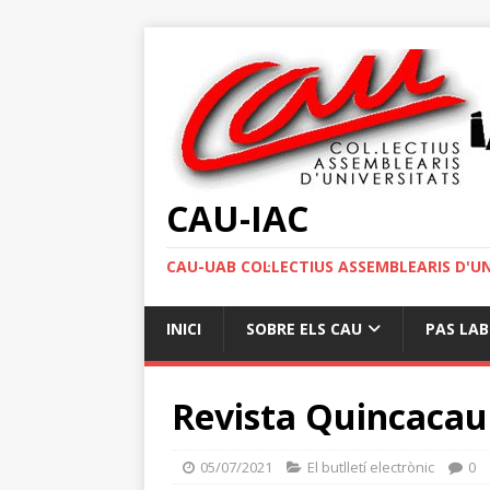
CAU-IAC
CAU-UAB COL·LECTIUS ASSEMBLEARIS D'U
INICI
SOBRE ELS CAU
PAS LA
Revista Quincacau 
05/07/2021
El butlletí electrònic
0