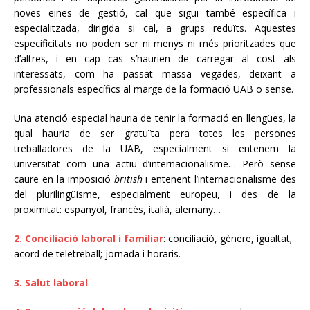
noves eines de gestió, cal que sigui també específica i
especialitzada, dirigida si cal, a grups reduïts. Aquestes
especificitats no poden ser ni menys ni més prioritzades que
d’altres, i en cap cas s’haurien de carregar al cost als
interessats, com ha passat massa vegades, deixant a
professionals específics al marge de la formació UAB o sense.
Una atenció especial hauria de tenir la formació en llengües, la
qual hauria de ser gratuïta pera totes les persones
treballadores de la UAB,
especialment si entenem la
universitat com una actiu d’internacionalisme… Però sense
caure en la imposició
british
i entenent l’internacionalisme des
del plurilingüisme, especialment europeu, i des de la
proximitat: espanyol, francès, italià, alemany…
2. Conciliació laboral i familiar
: conciliació, gènere, igualtat;
acord de teletreball; jornada i horaris.
3. Salut laboral