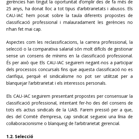
gerències han tingut la oportunitat d’omplir des de fa més de
25 anys, ha donat lloc a tot tipus d’arbitrarietats i abusos. Els
CAU-IAC hem posat sobre la taula diferents propostes de
classificació professional i malauradament les gerències no
n’han fet mai cap.
Aspectes com les reclassificacions, la carrera professional, la
selecció o la comparativa salarial són molt difícils de gestionar
sense un consens de mínims en la classificació professional.
És per això que Els CAU-IAC seguirem negant-nos a participar
dels processos concursals fins que aquesta classificació no es
clarifiqui, perquè el sindicalisme no pot ser utilitzat per a
blanquejar l’arbitrarietat i els interessos personals.
Els CAU-IAC seguirem presentant propostes per consensuar la
classificació professional, intentant fer-ho des del consens de
tots els actius sindicals de la UAB. Farem pressió per a que,
des del Comitè d’empresa, cap sindicat segueixi una línia de
col·laboracionisme o blanqueig de l’arbitrarietat gerencial.
1.2. Selecció