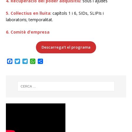
4. Recuperació del poder adquisitiu
: sous i ajudes
5. Col·lectius en lluita
: capítols 1 i 6, SIDs, SLIPIs i
laboratoris; temporalitat.
6. Comitè d’empresa
Descarrega’t el programa
F
T
T
W
C
a
w
e
h
o
c
i
l
a
m
e
t
e
t
p
b
t
g
s
a
o
e
r
A
r
o
r
a
p
t
k
m
p
e
i
x